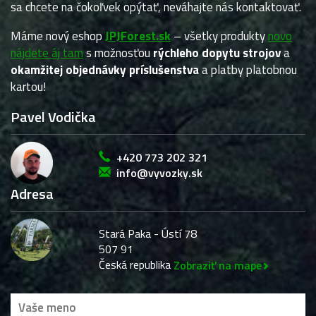
sa chcete na čokoľvek opýtať, neváhajte nás kontaktovať.
Máme nový eshop
JPJForest.sk
– všetky produkty
novo
nájdete áj tam
s možnosťou
rýchleho dopytu strojov
a
okamžitej objednávky príslušenstva
a platby platobnou
kartou!
Pavel Vodička
+420 773 202 321
info@vyvozky.sk
Adresa
Stará Paka - Ústí 78
507 91
Česká republika
Zobraziť na mape