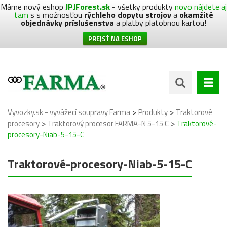
Máme nový eshop
JPJForest.sk
- všetky produkty
novo nájdete aj
tam
s s možnosťou
rýchleho dopytu strojov
a
okamžité
objednávky príslušenstva
a platby platobnou kartou!
PREJSŤ NA ESHOP
>
>
Vyvozky.sk - vyvážecí soupravy Farma
Produkty
Traktorové
>
>
procesory
Traktorový procesor FARMA-N 5-15 C
Traktorové-
procesory-Niab-5-15-C
Traktorové-procesory-Niab-5-15-C