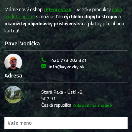
Máme nový eshop
JPJForest.sk
– všetky produkty
novo
nájdete áj tam
s možnosťou
rýchleho dopytu strojov
a
okamžitej objednávky príslušenstva
a platby platobnou
kartou!
Pavel Vodička
+420 773 202 321
info@vyvozky.sk
Adresa
Stará Paka - Ústí 78
507 91
Česká republika
Zobraziť na mape