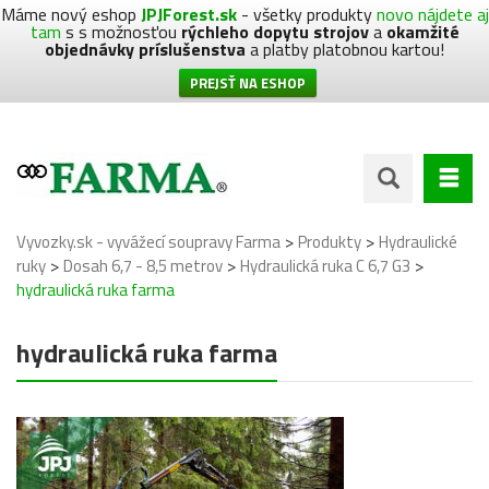
Máme nový eshop
JPJForest.sk
- všetky produkty
novo nájdete aj
tam
s s možnosťou
rýchleho dopytu strojov
a
okamžité
objednávky príslušenstva
a platby platobnou kartou!
PREJSŤ NA ESHOP
>
>
Vyvozky.sk - vyvážecí soupravy Farma
Produkty
Hydraulické
>
>
>
ruky
Dosah 6,7 - 8,5 metrov
Hydraulická ruka C 6,7 G3
hydraulická ruka farma
hydraulická ruka farma