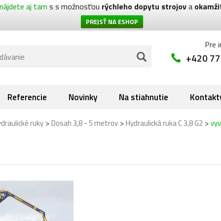
nájdete aj tam
s s možnosťou
rýchleho dopytu strojov
a
okamži
PREJSŤ NA ESHOP
Pre 
+420 77
Referencie
Novinky
Na stiahnutie
Kontakt
>
>
>
draulické ruky
Dosah 3,8 - 5 metrov
Hydraulická ruka C 3,8 G2
vy