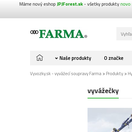
Máme nový eshop
JPJForest.sk
- všetky produkty
novo 
Naše produkty
O značke
>
>
Vyvozky.sk - vyvážecí soupravy Farma
Produkty
Hy
vyvážečky