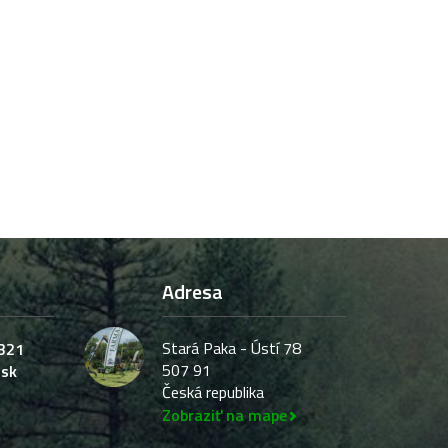
Adresa
Stará Paka - Ústí 78
321
507 91
.sk
Česká republika
Zobraziť na mape