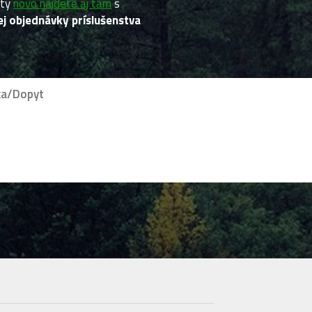
kty
novo nájdete áj tam
s
j objednávky príslušenstva