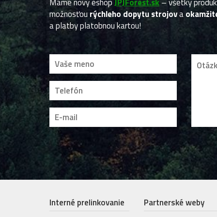
Máme nový eshop
JPJForest.sk
– všetky produ
možnosťou
rýchleho dopytu strojov
a
okamžite
a platby platobnou kartou!
Interné prelinkovanie
Partnerské weby